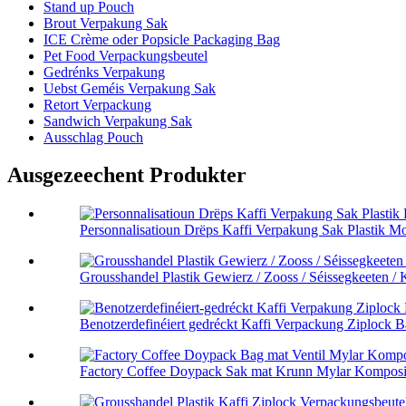
Stand up Pouch
Brout Verpakung Sak
ICE Crème oder Popsicle Packaging Bag
Pet Food Verpackungsbeutel
Gedrénks Verpakung
Uebst Geméis Verpakung Sak
Retort Verpackung
Sandwich Verpakung Sak
Ausschlag Pouch
Ausgezeechent Produkter
Personnalisatioun Drëps Kaffi Verpakung Sak Plastik Moi
Grousshandel Plastik Gewierz / Zooss / Séissegkeeten / K
Benotzerdefinéiert gedréckt Kaffi Verpackung Ziplock Bag
Factory Coffee Doypack Sak mat Krunn Mylar Komposit