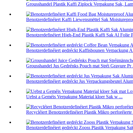
Grousshandel Plastik Kaffi Ziplock Verpakung Sak, Lami
Benotzerdefinéiert Kaffi Liewensmëttel Sak Moistureproo
Benotzerdefinéiert High-End Plastik Kaffi Sak Al Folie Pa
Benotzerdefinéiert gedréckt Kaffisbounen Verpackung Al
Grousshandel Jus Gedrénks Pouch mat Stréi Gravure Pr .
Benotzerdefinéiert gedréckt Jus Verpackungsbeutel Alumi
Uebst a Geméis Verpakung Material kloer Sak w ...
Recycléiert Benotzerdefinéiert Plastik Mikro perforéierte 
Benotzerdefinéiert gedréckt Zooss Plastik Verpakung Sak