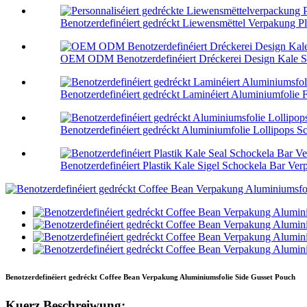
Benotzerdefinéiert gedréckt Liewensmëttel Verpakung Plas
OEM ODM Benotzerdefinéiert Dréckerei Design Kale Sige
Benotzerdefinéiert gedréckt Laminéiert Aluminiumfolie 
Benotzerdefinéiert gedréckt Aluminiumfolie Lollipops Sc
Benotzerdefinéiert Plastik Kale Sigel Schockela Bar Verp
Benotzerdefinéiert gedréckt Coffee Bean Verpakung Aluminiumsfolie Side Gusset Pouch
Kuerz Beschreiwung: