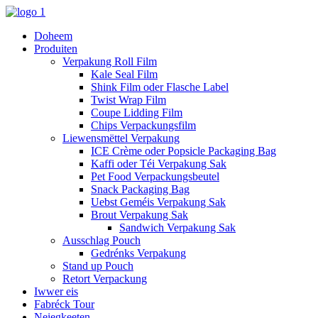
Doheem
Produiten
Verpakung Roll Film
Kale Seal Film
Shink Film oder Flasche Label
Twist Wrap Film
Coupe Lidding Film
Chips Verpackungsfilm
Liewensmëttel Verpakung
ICE Crème oder Popsicle Packaging Bag
Kaffi oder Téi Verpakung Sak
Pet Food Verpackungsbeutel
Snack Packaging Bag
Uebst Geméis Verpakung Sak
Brout Verpakung Sak
Sandwich Verpakung Sak
Ausschlag Pouch
Gedrénks Verpakung
Stand up Pouch
Retort Verpackung
Iwwer eis
Fabréck Tour
Neiegkeeten