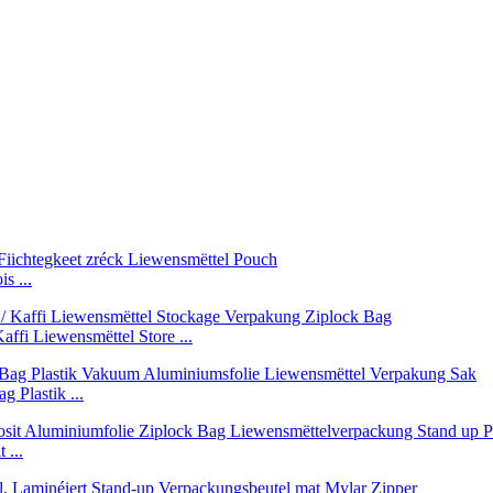
s ...
affi Liewensmëttel Store ...
 Plastik ...
 ...