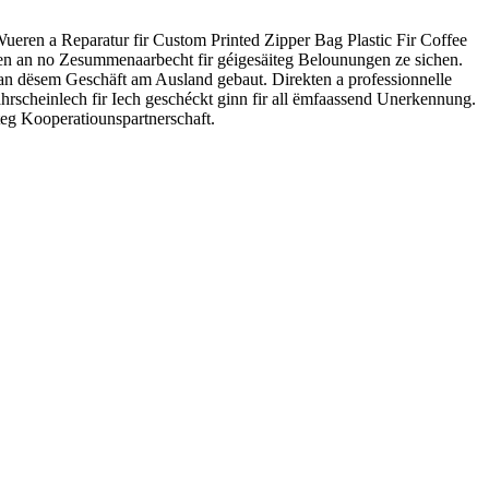
Wueren a Reparatur fir Custom Printed Zipper Bag Plastic Fir Coffee
en an no Zesummenaarbecht fir géigesäiteg Belounungen ze sichen.
an dësem Geschäft am Ausland gebaut. Direkten a professionnelle
rscheinlech fir Iech geschéckt ginn fir all ëmfaassend Unerkennung.
teg Kooperatiounspartnerschaft.