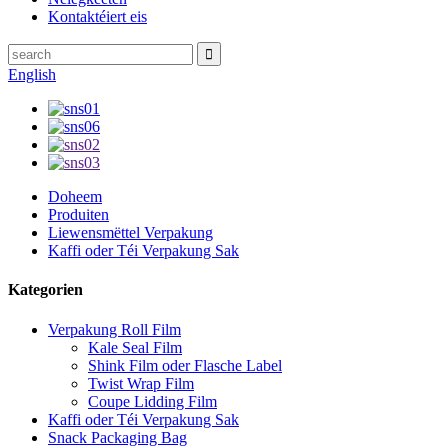
Kontaktéiert eis
English
Doheem
Produiten
Liewensmëttel Verpakung
Kaffi oder Téi Verpakung Sak
Kategorien
Verpakung Roll Film
Kale Seal Film
Shink Film oder Flasche Label
Twist Wrap Film
Coupe Lidding Film
Kaffi oder Téi Verpakung Sak
Snack Packaging Bag