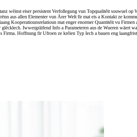
tanz wéinst eiser persistent Verfollegung vun Topqualitéit souwuel op 
ënn aus allen Elementer vun Ärer Welt fir mat eis a Kontakt ze komm
aang Kooperatiounsrelatioun mat enger enormer Quantitéit vu Firmen 
 glécklech. Iwwergräifend Info a Parameteren aus de Wueren wäert wah
is Firma. Hoffnung fir Ufroen ze kréien Typ Iech a bauen eng laangfris