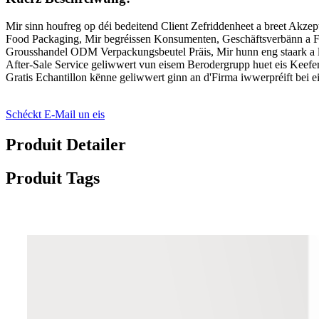
Mir sinn houfreg op déi bedeitend Client Zefriddenheet a breet Akzep
Food Packaging, Mir begréissen Konsumenten, Geschäftsverbänn a Fr
Grousshandel ODM Verpackungsbeutel Präis, Mir hunn eng staark a l
After-Sale Service geliwwert vun eisem Berodergrupp huet eis Keefer
Gratis Echantillon kënne geliwwert ginn an d'Firma iwwerpréift bei e
Schéckt E-Mail un eis
Produit Detailer
Produit Tags