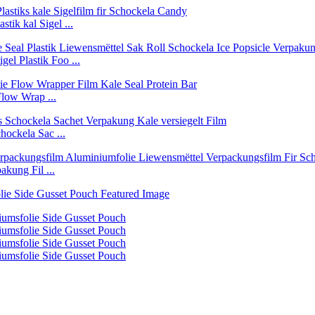
tik kal Sigel ...
l Plastik Foo ...
Flow Wrap ...
hockela Sac ...
akung Fil ...