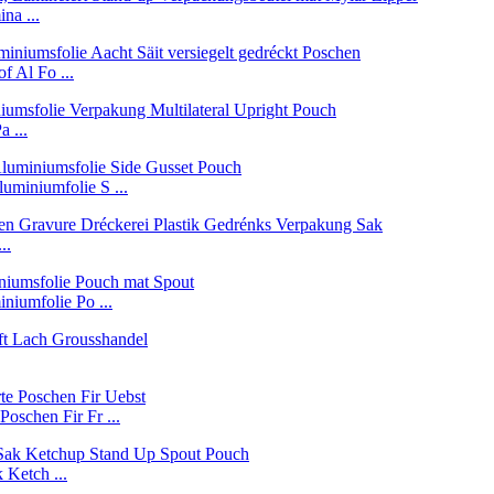
na ...
f Al Fo ...
 ...
uminiumfolie S ...
..
niumfolie Po ...
Poschen Fir Fr ...
 Ketch ...