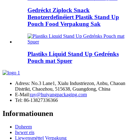
Gedréckt Ziplock Snack
Benotzerdefinéiert Plastik Stand Up
Pouch Food Verpakung Sak
Plastiks Liquid Stand Up Gedrénks
Pouch mat Spuer
Adress: No.3 Lane1, Xialu Industriezon, Anbu, Chaoan
Distrikt, Chaozhou, 515638, Guangdong, China
E-Mail:
ray@huiyangpackaging.com
Tel: 86-13827336366
Informatiounen
Doheem
Iwwer eis
Liewensmëttel Verpakung