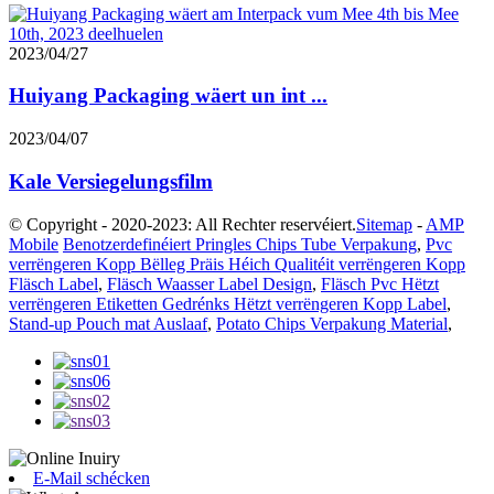
2023/04/27
Huiyang Packaging wäert un int ...
2023/04/07
Kale Versiegelungsfilm
© Copyright - 2020-2023: All Rechter reservéiert.
Sitemap
-
AMP
Mobile
Benotzerdefinéiert Pringles Chips Tube Verpakung
,
Pvc
verrëngeren Kopp Bëlleg Präis Héich Qualitéit verrëngeren Kopp
Fläsch Label
,
Fläsch Waasser Label Design
,
Fläsch Pvc Hëtzt
verrëngeren Etiketten Gedrénks Hëtzt verrëngeren Kopp Label
,
Stand-up Pouch mat Auslaaf
,
Potato Chips Verpakung Material
,
E-Mail schécken