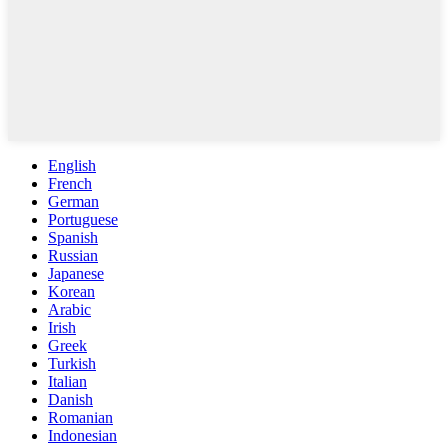
English
French
German
Portuguese
Spanish
Russian
Japanese
Korean
Arabic
Irish
Greek
Turkish
Italian
Danish
Romanian
Indonesian