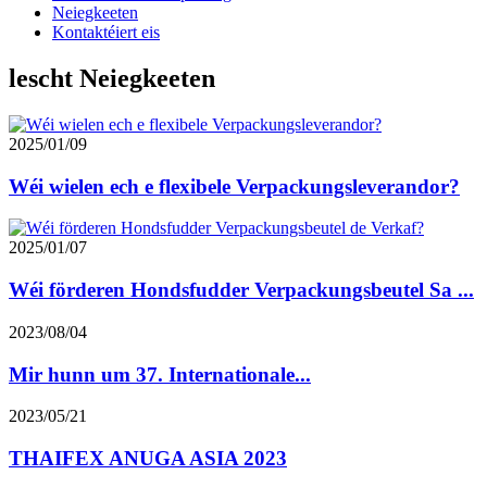
Neiegkeeten
Kontaktéiert eis
lescht Neiegkeeten
2025/01/09
Wéi wielen ech e flexibele Verpackungsleverandor?
2025/01/07
Wéi förderen Hondsfudder Verpackungsbeutel Sa ...
2023/08/04
Mir hunn um 37. Internationale...
2023/05/21
THAIFEX ANUGA ASIA 2023