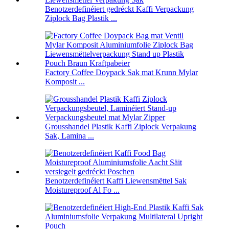
Benotzerdefinéiert gedréckt Kaffi Verpackung
Ziplock Bag Plastik ...
Factory Coffee Doypack Sak mat Krunn Mylar
Komposit ...
Grousshandel Plastik Kaffi Ziplock Verpakung
Sak, Lamina ...
Benotzerdefinéiert Kaffi Liewensmëttel Sak
Moistureproof Al Fo ...