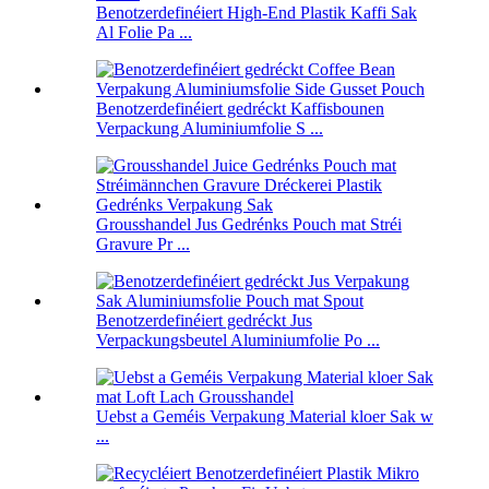
Benotzerdefinéiert High-End Plastik Kaffi Sak
Al Folie Pa ...
Benotzerdefinéiert gedréckt Kaffisbounen
Verpackung Aluminiumfolie S ...
Grousshandel Jus Gedrénks Pouch mat Stréi
Gravure Pr ...
Benotzerdefinéiert gedréckt Jus
Verpackungsbeutel Aluminiumfolie Po ...
Uebst a Geméis Verpakung Material kloer Sak w
...