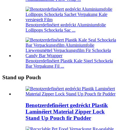
Benotzerdefinéiert gedréckt Aluminiumfolie
Lollipops Schockela Sac ...
Benotzerdefinéiert Plastik Kale Sigel Schockela
Bar Verpakung Fil ...
Stand up Pouch
Benotzerdefinéiert gedréckt Plastik
Laminéiert Material Zipper Lock
Stand Up Pouch fir Pudder