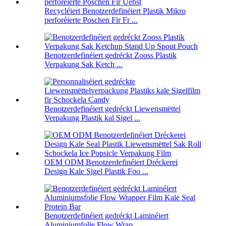
Recycléiert Benotzerdefinéiert Plastik Mikro
perforéierte Poschen Fir Fr ...
Benotzerdefinéiert gedréckt Zooss Plastik
Verpakung Sak Ketch ...
Benotzerdefinéiert gedréckt Liewensmëttel
Verpakung Plastik kal Sigel ...
OEM ODM Benotzerdefinéiert Dréckerei
Design Kale Sigel Plastik Foo ...
Benotzerdefinéiert gedréckt Laminéiert
Aluminiumfolie Flow Wrap ...