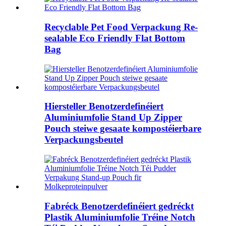
Recyclable Pet Food Verpackung Re-
sealable Eco Friendly Flat Bottom
Bag
Hiersteller Benotzerdefinéiert
Aluminiumfolie Stand Up Zipper
Pouch steiwe gesaate kompostéierbare
Verpackungsbeutel
Fabréck Benotzerdefinéiert gedréckt
Plastik Aluminiumfolie Tréine Notch