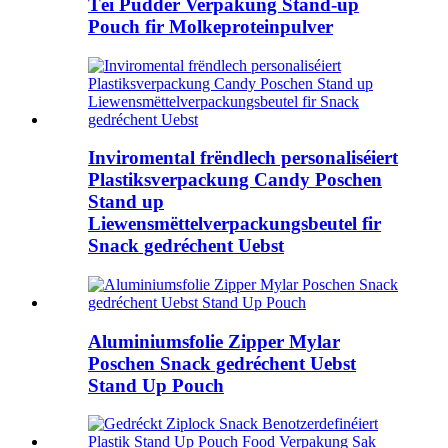
Téi Pudder Verpakung Stand-up
Pouch fir Molkeproteinpulver
Inviromental frëndlech personaliséiert
Plastiksverpackung Candy Poschen
Stand up
Liewensmëttelverpackungsbeutel fir
Snack gedréchent Uebst
Aluminiumsfolie Zipper Mylar
Poschen Snack gedréchent Uebst
Stand Up Pouch