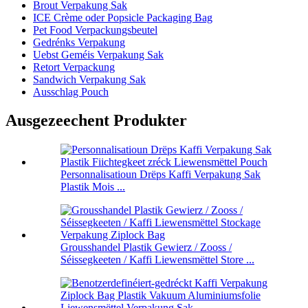
Brout Verpakung Sak
ICE Crème oder Popsicle Packaging Bag
Pet Food Verpackungsbeutel
Gedrénks Verpakung
Uebst Geméis Verpakung Sak
Retort Verpackung
Sandwich Verpakung Sak
Ausschlag Pouch
Ausgezeechent Produkter
Personnalisatioun Drëps Kaffi Verpakung Sak
Plastik Mois ...
Grousshandel Plastik Gewierz / Zooss /
Séissegkeeten / Kaffi Liewensmëttel Store ...