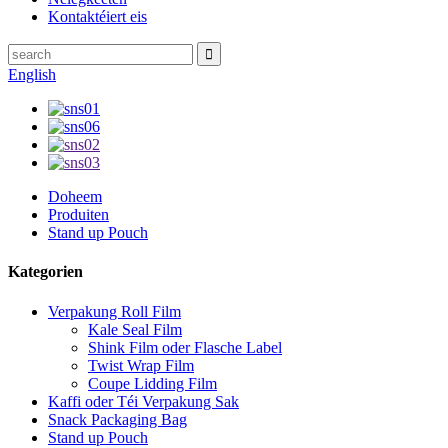
Kontaktéiert eis
English
Doheem
Produiten
Stand up Pouch
Kategorien
Verpakung Roll Film
Kale Seal Film
Shink Film oder Flasche Label
Twist Wrap Film
Coupe Lidding Film
Kaffi oder Téi Verpakung Sak
Snack Packaging Bag
Stand up Pouch