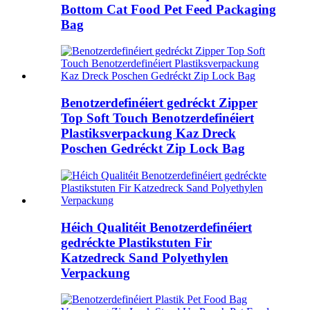
Bottom Cat Food Pet Feed Packaging
Bag
Benotzerdefinéiert gedréckt Zipper
Top Soft Touch Benotzerdefinéiert
Plastiksverpackung Kaz Dreck
Poschen Gedréckt Zip Lock Bag
Héich Qualitéit Benotzerdefinéiert
gedréckte Plastikstuten Fir
Katzedreck Sand Polyethylen
Verpackung