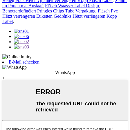
Bëlleg Präis Héich Qualitéit verrëngeren Kopp Fläsch Label
,
Stand-
up Pouch mat Auslaaf
,
Fläsch Waasser Label Design
,
Benotzerdefinéiert Pringles Chips Tube Verpakung
,
Fläsch Pvc
Hëtzt verrëngeren Etiketten Gedrénks Hëtzt verrëngeren Kopp
Label
,
E-Mail schécken
WhatsApp
x