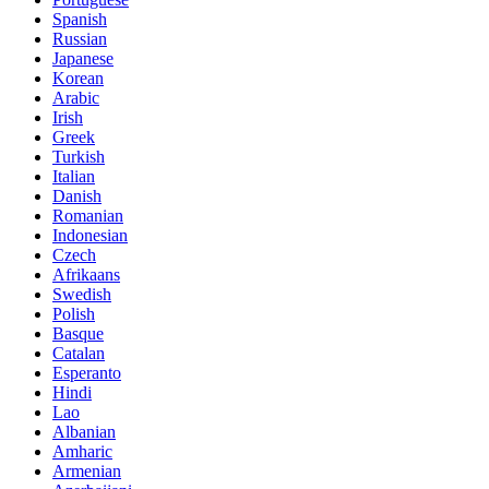
Spanish
Russian
Japanese
Korean
Arabic
Irish
Greek
Turkish
Italian
Danish
Romanian
Indonesian
Czech
Afrikaans
Swedish
Polish
Basque
Catalan
Esperanto
Hindi
Lao
Albanian
Amharic
Armenian