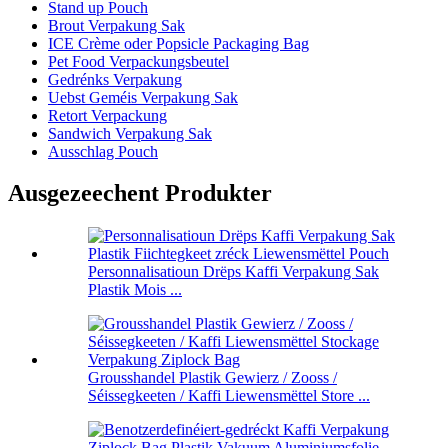
Stand up Pouch
Brout Verpakung Sak
ICE Crème oder Popsicle Packaging Bag
Pet Food Verpackungsbeutel
Gedrénks Verpakung
Uebst Geméis Verpakung Sak
Retort Verpackung
Sandwich Verpakung Sak
Ausschlag Pouch
Ausgezeechent Produkter
Personnalisatioun Drëps Kaffi Verpakung Sak
Plastik Mois ...
Grousshandel Plastik Gewierz / Zooss /
Séissegkeeten / Kaffi Liewensmëttel Store ...