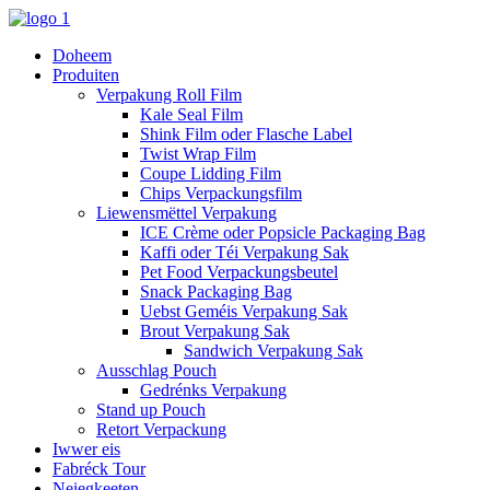
Doheem
Produiten
Verpakung Roll Film
Kale Seal Film
Shink Film oder Flasche Label
Twist Wrap Film
Coupe Lidding Film
Chips Verpackungsfilm
Liewensmëttel Verpakung
ICE Crème oder Popsicle Packaging Bag
Kaffi oder Téi Verpakung Sak
Pet Food Verpackungsbeutel
Snack Packaging Bag
Uebst Geméis Verpakung Sak
Brout Verpakung Sak
Sandwich Verpakung Sak
Ausschlag Pouch
Gedrénks Verpakung
Stand up Pouch
Retort Verpackung
Iwwer eis
Fabréck Tour
Neiegkeeten