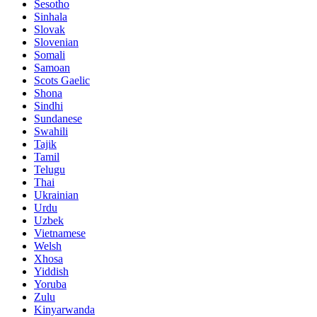
Sesotho
Sinhala
Slovak
Slovenian
Somali
Samoan
Scots Gaelic
Shona
Sindhi
Sundanese
Swahili
Tajik
Tamil
Telugu
Thai
Ukrainian
Urdu
Uzbek
Vietnamese
Welsh
Xhosa
Yiddish
Yoruba
Zulu
Kinyarwanda