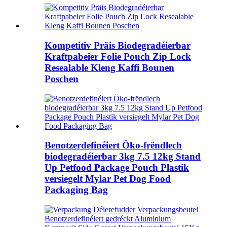
Kompetitiv Präis Biodegradéierbar
Kraftpabeier Folie Pouch Zip Lock
Resealable Kleng Kaffi Bounen
Poschen
Benotzerdefinéiert Öko-frëndlech
biodegradéierbar 3kg 7.5 12kg Stand
Up Petfood Package Pouch Plastik
versiegelt Mylar Pet Dog Food
Packaging Bag