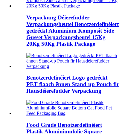
Verpackung Déierefudder
Verpackungsbeutel Benotzerdefinéiert
gedréckt Aluminium Komposit Side
Gusset Verpackungsbeutel 15Kg
20Kg 50Kg Plastik Package
Benotzerdefinéiert Logo gedréckt
PET flaach ënnen Stand-up Pouch fir
Hausdéierefudder Verpackung
Food Grade Benotzerdefinéiert
Plastik Aluminiumfolie Square