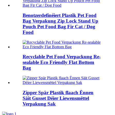
Benotzerdefinéiert Plastik Pet Food
Bag Verpakung Zip Lock Stand Up
Pouch Pet Food Bag Fir Cat / Dog
Food
Recyclable Pet Food Verpackung Re-
sealable Eco Friendly Flat Bottom
Bag
Zipper Spär Plastik flaach Ënnen
Säit Gusset Déier Liewensmëttel
Verpakung Sak