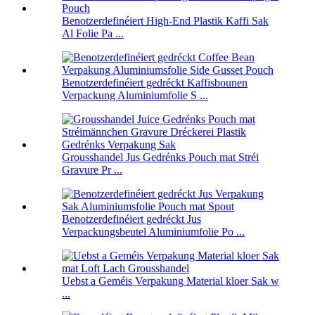
Benotzerdefinéiert High-End Plastik Kaffi Sak
Al Folie Pa ...
Benotzerdefinéiert gedréckt Kaffisbounen
Verpackung Aluminiumfolie S ...
Grousshandel Jus Gedrénks Pouch mat Stréi
Gravure Pr ...
Benotzerdefinéiert gedréckt Jus
Verpackungsbeutel Aluminiumfolie Po ...
Uebst a Geméis Verpakung Material kloer Sak w
...