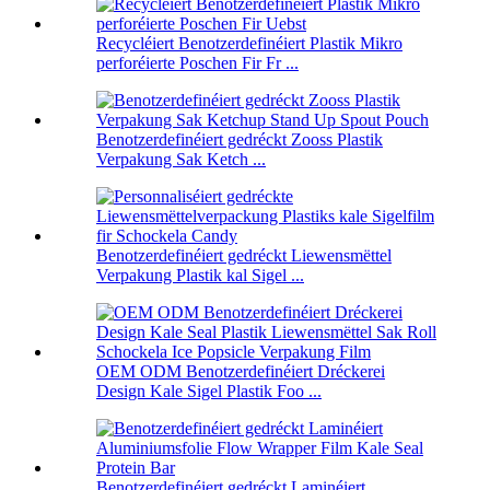
Recycléiert Benotzerdefinéiert Plastik Mikro
perforéierte Poschen Fir Fr ...
Benotzerdefinéiert gedréckt Zooss Plastik
Verpakung Sak Ketch ...
Benotzerdefinéiert gedréckt Liewensmëttel
Verpakung Plastik kal Sigel ...
OEM ODM Benotzerdefinéiert Dréckerei
Design Kale Sigel Plastik Foo ...
Benotzerdefinéiert gedréckt Laminéiert