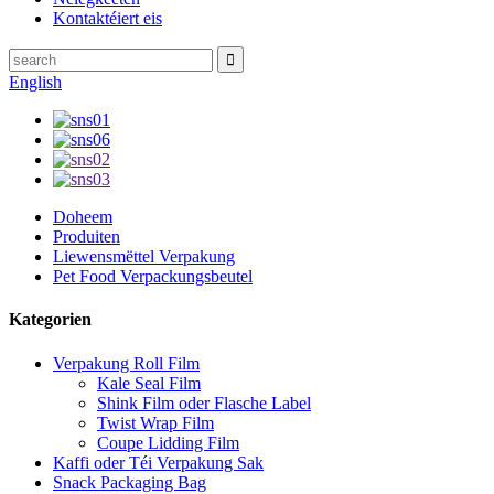
Kontaktéiert eis
English
Doheem
Produiten
Liewensmëttel Verpakung
Pet Food Verpackungsbeutel
Kategorien
Verpakung Roll Film
Kale Seal Film
Shink Film oder Flasche Label
Twist Wrap Film
Coupe Lidding Film
Kaffi oder Téi Verpakung Sak
Snack Packaging Bag