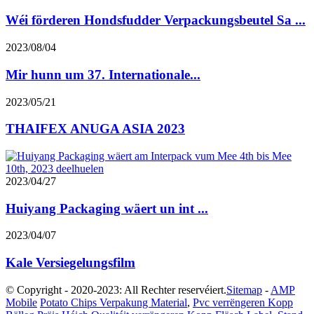
Wéi förderen Hondsfudder Verpackungsbeutel Sa ...
2023/08/04
Mir hunn um 37. Internationale...
2023/05/21
THAIFEX ANUGA ASIA 2023
2023/04/27
Huiyang Packaging wäert un int ...
2023/04/07
Kale Versiegelungsfilm
© Copyright - 2020-2023: All Rechter reservéiert.
Sitemap
-
AMP
Mobile
Potato Chips Verpakung Material
,
Pvc verrëngeren Kopp