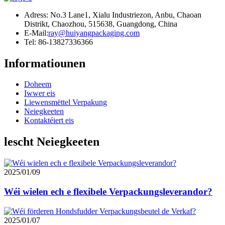
Adress: No.3 Lane1, Xialu Industriezon, Anbu, Chaoan
Distrikt, Chaozhou, 515638, Guangdong, China
E-Mail:
ray@huiyangpackaging.com
Tel: 86-13827336366
Informatiounen
Doheem
Iwwer eis
Liewensmëttel Verpakung
Neiegkeeten
Kontaktéiert eis
lescht Neiegkeeten
2025/01/09
Wéi wielen ech e flexibele Verpackungsleverandor?
2025/01/07