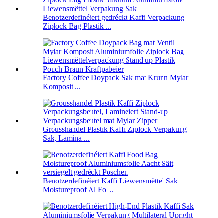
Benotzerdefinéiert gedréckt Kaffi Verpackung
Ziplock Bag Plastik ...
Factory Coffee Doypack Sak mat Krunn Mylar
Komposit ...
Grousshandel Plastik Kaffi Ziplock Verpakung
Sak, Lamina ...
Benotzerdefinéiert Kaffi Liewensmëttel Sak
Moistureproof Al Fo ...