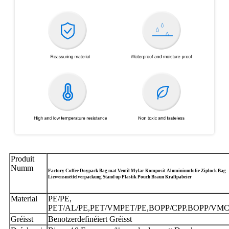
Produit
Numm
Factory Coffee Doypack Bag mat Ventil Mylar Komposit Aluminiumfolie Ziplock Bag
Liewensmëttelverpackung Stand up Plastik Pouch Braun Kraftpabeier
Material
PE/PE,
PET/AL/PE,PET/VMPET/PE,BOPP/CPP.BOPP/VM
Gréisst
Benotzerdefinéiert Gréisst