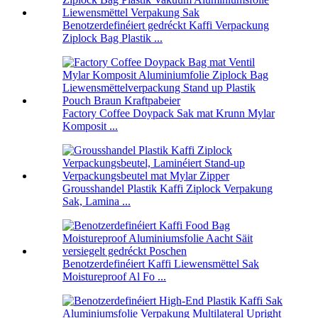
Benotzerdefinéiert gedréckt Kaffi Verpackung
Ziplock Bag Plastik ...
Factory Coffee Doypack Sak mat Krunn Mylar
Komposit ...
Grousshandel Plastik Kaffi Ziplock Verpakung
Sak, Lamina ...
Benotzerdefinéiert Kaffi Liewensmëttel Sak
Moistureproof Al Fo ...