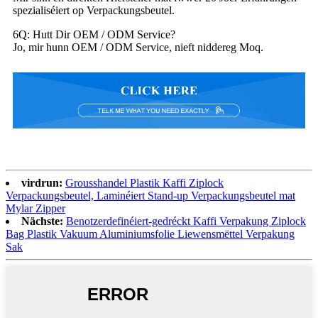
spezialiséiert op Verpackungsbeutel.
6Q: Hutt Dir OEM / ODM Service?
Jo, mir hunn OEM / ODM Service, nieft niddereg Moq.
virdrun:
Grousshandel Plastik Kaffi Ziplock
Verpackungsbeutel, Laminéiert Stand-up Verpackungsbeutel mat
Mylar Zipper
Nächste:
Benotzerdefinéiert-gedréckt Kaffi Verpakung Ziplock
Bag Plastik Vakuum Aluminiumsfolie Liewensmëttel Verpakung
Sak