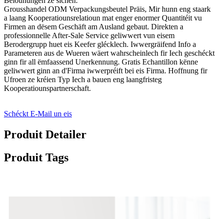
Belounungen ze sichen.
Grousshandel ODM Verpackungsbeutel Präis, Mir hunn eng staark
a laang Kooperatiounsrelatioun mat enger enormer Quantitéit vu
Firmen an dësem Geschäft am Ausland gebaut. Direkten a
professionnelle After-Sale Service geliwwert vun eisem
Berodergrupp huet eis Keefer glécklech. Iwwergräifend Info a
Parameteren aus de Wueren wäert wahrscheinlech fir Iech geschéckt
ginn fir all ëmfaassend Unerkennung. Gratis Echantillon kënne
geliwwert ginn an d'Firma iwwerpréift bei eis Firma. Hoffnung fir
Ufroen ze kréien Typ Iech a bauen eng laangfristeg
Kooperatiounspartnerschaft.
Schéckt E-Mail un eis
Produit Detailer
Produit Tags