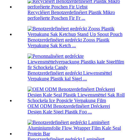
Recycléiert Benotzerdefinéiert Plastik Mikro
perforéierte Poschen Fir Fr ...
Benotzerdefinéiert gedréckt Zooss Plastik
Verpakung Sak Ketch ...
Benotzerdefinéiert gedréckt Liewensmëttel
Verpakung Plastik kal Sigel ...
OEM ODM Benotzerdefinéiert Dréckerei
Design Kale Sigel Plastik Foo ...
Benotzerdefinéiert gedréckt Laminéiert