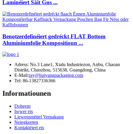
Laminéiert Säit Gus ...
Benotzerdefinéiert gedréckt FLAT Bottom
Aluminiumfolie Kompositioun ...
Adress: No.3 Lane1, Xialu Industriezon, Anbu, Chaoan
Distrikt, Chaozhou, 515638, Guangdong, China
E-Mail:
ray@huiyangpackaging.com
Tel: 86-13827336366
Informatiounen
Doheem
Iwwer eis
Liewensmëttel Verpakung
Neiegkeeten
Kontaktéiert eis