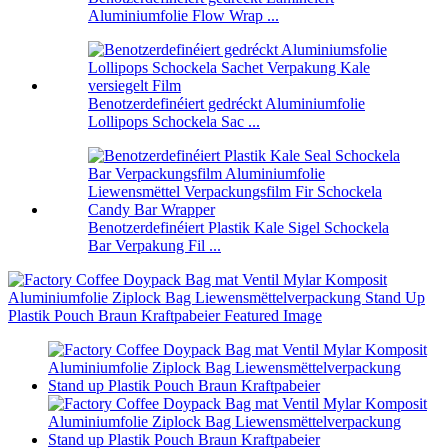
Aluminiumfolie Flow Wrap ...
Benotzerdefinéiert gedréckt Aluminiumfolie
Lollipops Schockela Sac ...
Benotzerdefinéiert Plastik Kale Sigel Schockela
Bar Verpakung Fil ...