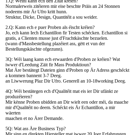
1.Q: Wéini kann ech den Zitat kréien?
Normalerweis zitéieren mir eise beschte Präis an 24 Stonnen
nodeems mir Är Ufro kritt hunn.
Struktur, Dicke, Design, Quantitéit a sou weider.
2.Q: Kann ech e puer Proben als éischt kréien?
Jo, ech kann Iech Echantillon fir Testen schécken. Echantillon si
gratis, a Clienten musse just d'Frachtkäschte bezuelen.
(wann d'Massbestellung plazéiert ass, gëtt et vun der
Bestellungskäschte ofgezunn).
3Q: Wéi laang kann ech erwaarden d'Proben ze kréien? Wat
iwwer d'Leedung Zäit fir Mass Produktioun?
Mat Äre bestätegt Dateien ginn d'Proben op Är Adress geschéckt
a kommen bannent 3-7 Deeg.
an Liwwerung Plaz Dir Ufro. Generell an 10-18working Deeg.
4Q: Wéi bestätegen ech d'Qualitéit mat eis ier Dir ufänkt ze
produzéieren?
Mir kënne Proben ubidden an Dir wielt een oder méi, da maache
mir d'Qualitéit no deem. Schéckt eis Är Echantillon, a mir
wäerten
maachen et no Ärer Demande.
5Q: Wat ass Äre Business Typ?
Mir sinn en direkten Hiersteller mat iwwer 20 Joer Erfahrungen