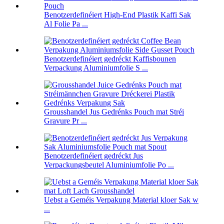
Benotzerdefinéiert High-End Plastik Kaffi Sak
Al Folie Pa ...
Benotzerdefinéiert gedréckt Kaffisbounen
Verpackung Aluminiumfolie S ...
Grousshandel Jus Gedrénks Pouch mat Stréi
Gravure Pr ...
Benotzerdefinéiert gedréckt Jus
Verpackungsbeutel Aluminiumfolie Po ...
Uebst a Geméis Verpakung Material kloer Sak w
...