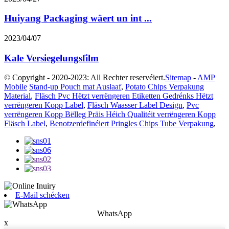
Huiyang Packaging wäert un int ...
2023/04/07
Kale Versiegelungsfilm
© Copyright - 2020-2023: All Rechter reservéiert.
Sitemap
-
AMP
Mobile
Stand-up Pouch mat Auslaaf
,
Potato Chips Verpakung
Material
,
Fläsch Pvc Hëtzt verrëngeren Etiketten Gedrénks Hëtzt
verrëngeren Kopp Label
,
Fläsch Waasser Label Design
,
Pvc
verrëngeren Kopp Bëlleg Präis Héich Qualitéit verrëngeren Kopp
Fläsch Label
,
Benotzerdefinéiert Pringles Chips Tube Verpakung
,
E-Mail schécken
WhatsApp
x