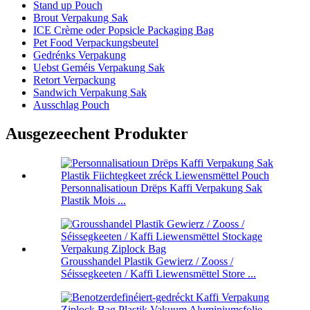
Stand up Pouch
Brout Verpakung Sak
ICE Crème oder Popsicle Packaging Bag
Pet Food Verpackungsbeutel
Gedrénks Verpakung
Uebst Geméis Verpakung Sak
Retort Verpackung
Sandwich Verpakung Sak
Ausschlag Pouch
Ausgezeechent Produkter
Personnalisatioun Drëps Kaffi Verpakung Sak
Plastik Mois ...
Grousshandel Plastik Gewierz / Zooss /
Séissegkeeten / Kaffi Liewensmëttel Store ...