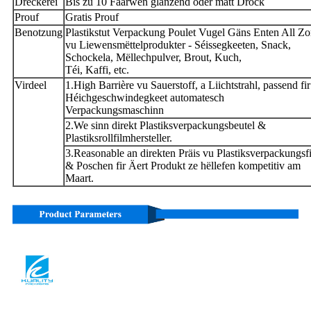
Dréckerei
Bis zu 10 Faarwen glänzend oder matt Drock
Prouf
Gratis Prouf
Benotzung
Plastikstut Verpackung Poulet Vugel Gäns Enten All Zo
vu Liewensmëttelprodukter - Séissegkeeten, Snack,
Schockela, Mëllechpulver, Brout, Kuch,
Téi, Kaffi, etc.
Virdeel
1.High Barrière vu Sauerstoff, a Liichtstrahl, passend fir
Héichgeschwindegkeet automatesch
Verpackungsmaschinn
2.We sinn direkt Plastiksverpackungsbeutel &
Plastiksrollfilmhersteller.
3.Reasonable an direkten Präis vu Plastiksverpackungsf
& Poschen fir Äert Produkt ze hëllefen kompetitiv am
Maart.