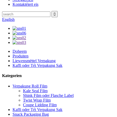
Kontaktéiert eis
English
Doheem
Produiten
Liewensmëttel Verpakung
Kaffi oder Téi Verpakung Sak
Kategorien
Verpakung Roll Film
Kale Seal Film
Shink Film oder Flasche Label
Twist Wrap Film
Coupe Lidding Film
Kaffi oder Téi Verpakung Sak
Snack Packaging Bag