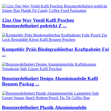
12oz One Way Ventil Kaffi Poschen
Benotzerdefinéiert gedréckt Z ...
Kompetitiv Präis Biodegradéierbar Kraftpabeier Foi
...
Benotzerdefinéiert Design Aluminiumfolie Kaffi
Bounen Packag ...
Benotzerdefinéiert Plastik Aluminiumfolie