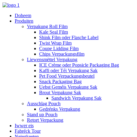
Doheem
Produiten
Verpakung Roll Film
Kale Seal Film
Shink Film oder Flasche Label
Twist Wrap Film
Coupe Lidding Film
Chips Verpackungsfilm
Liewensmëttel Verpakung
ICE Crème oder Popsicle Packaging Bag
Kaffi oder Téi Verpakung Sak
Pet Food Verpackungsbeutel
Snack Packaging Bag
Uebst Geméis Verpakung Sak
Brout Verpakung Sak
Sandwich Verpakung Sak
Ausschlag Pouch
Gedrénks Verpakung
Stand up Pouch
Retort Verpackung
Iwwer eis
Fabréck Tour
Neiegkeeten