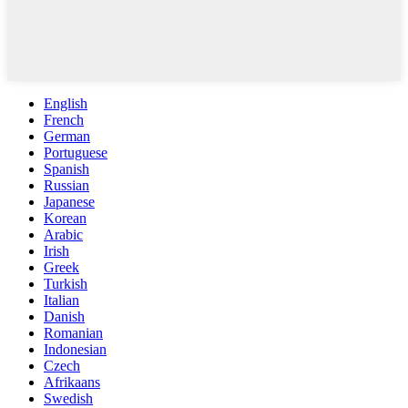
English
French
German
Portuguese
Spanish
Russian
Japanese
Korean
Arabic
Irish
Greek
Turkish
Italian
Danish
Romanian
Indonesian
Czech
Afrikaans
Swedish