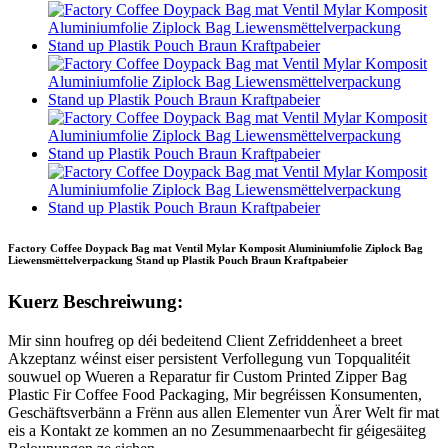
Factory Coffee Doypack Bag mat Ventil Mylar Komposit Aluminiumfolie Ziplock Bag
Liewensmëttelverpackung Stand up Plastik Pouch Braun Kraftpabeier
Kuerz Beschreiwung:
Mir sinn houfreg op déi bedeitend Client Zefriddenheet a breet
Akzeptanz wéinst eiser persistent Verfollegung vun Topqualitéit
souwuel op Wueren a Reparatur fir Custom Printed Zipper Bag
Plastic Fir Coffee Food Packaging, Mir begréissen Konsumenten,
Geschäftsverbänn a Frënn aus allen Elementer vun Ärer Welt fir mat
eis a Kontakt ze kommen an no Zesummenaarbecht fir géigesäiteg